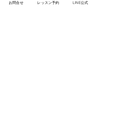
お問合せ
レッスン予約
LINE公式
コメント
コメントを追加…
【着付け技能検定1級】大
着付け技能検定
阪会場で実技試験に挑
問着）合格しま
戦！振袖着付の実況報告