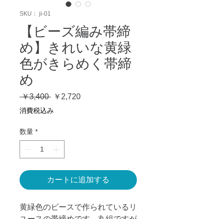
SKU： ji-01
【ビーズ編み帯締
め】きれいな黄緑
色がきらめく帯締
め
通
セ
 ￥3,400 
￥2,720
常
ー
消費税込み
価
ル
格
価
数量
*
格
カートに追加する
黄緑色のビースで作られているリ
ユースの帯締めです。丸組ですが