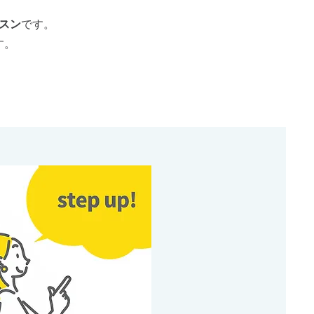
スン
です。
す。