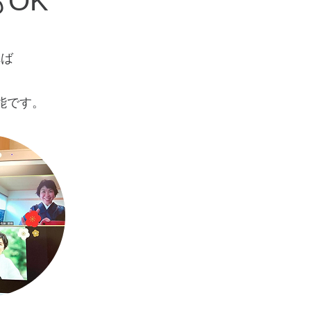
OK
れば
能です。