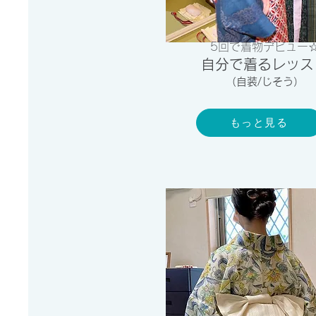
5回で着物デビュー
自分で着るレッス
​（自装/じそう）
もっと見る