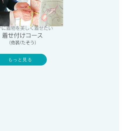
かに​着物を美しく着せたい
​着せ付けコース
​（他装/たそう）
もっと見る