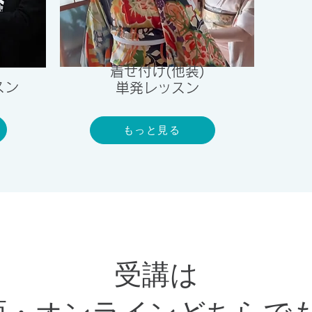
​着せ付け(他装)
スン
単発レッスン
もっと見る
受講は