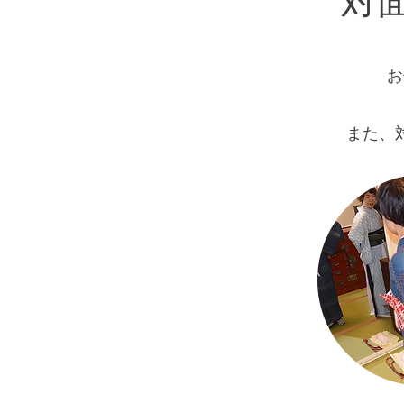
対
お
​また、