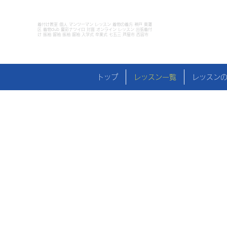
着付け教室 個人 マンツーマン レッスン 着物の着方 神戸 東灘
区 着物club 夏彩ナツイロ 対面 オンライン レッスン 出張着付
け 振袖 留袖 振袖 留袖 入学式 卒業式 七五三 芦屋市 西宮市
トップ
レッスン一覧
レッスン