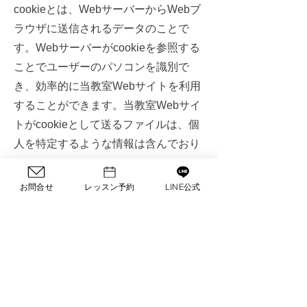
cookieとは、WebサーバーからWebブ
ラウザに送信されるデータのことで
す。Webサーバーがcookieを参照する
ことでユーザーのパソコンを識別で
き、効率的に当教室Webサイトを利用
することができます。当教室Webサイ
トがcookieとして送るファイルは、個
人を特定するような情報は含んでおり
ません。
お使いのWebブラウザの設定により、
お問合せ
レッスン予約
LINE公式
cookieを無効にすることも可能です。
１１．プライバシーポリシ
ーの制定日及び改定日
制定：2023年1月1日