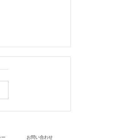
でお花見＆撮影会を開催
した
シー
お問い合わせ