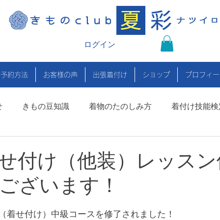
ログイン
の予約方法
お客様の声
出張着付け
ショップ
プロフィー
せ
きもの豆知識
着物のたのしみ方
着付け技能検
着付け師養成プロジェクト
せ付け（他装）レッスン
ございます！
（着せ付け）中級コースを修了されました！