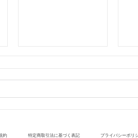
2028年成人式、私たちと一緒
着物
に着付けをしませんか？着付
しま
け師育成プロジェクト始動！
規約
特定商取引法に基づく表記
プライバシーポリ