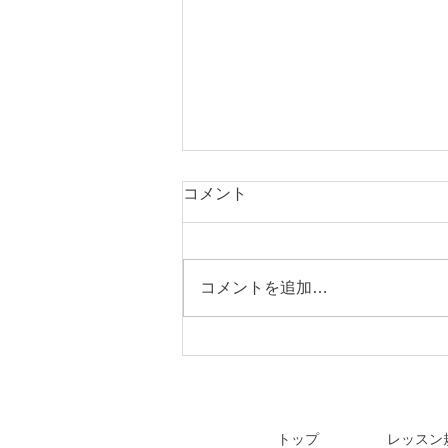
コメント
コメントを追加…
【重要なお知らせ】他装コー
ス（基礎・アドバンス）のカ
リキュラム拡充および価格改
定について
トップ
レッスン