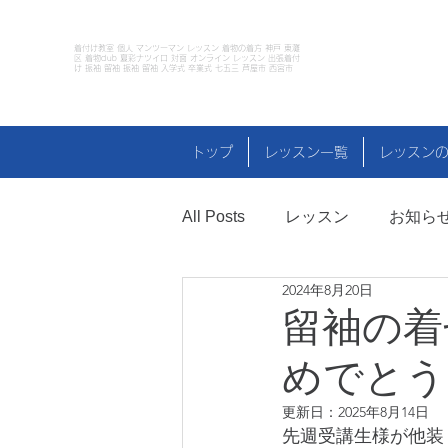
着付け教室 個人 マンツーマン レッスン 着物の着方 神戸 東灘
区 着物club 夏彩ナツイロ 対面 オンライン レッスン 出張着付
け 振袖 留袖 振袖 留袖 入学式 卒業式 七五三 芦屋市 西宮市
トップ
レッスン一覧
レッスン
All Posts
レッスン
お知ら
2024年8月20日
イベント
コーデのコツ
留袖の着
めでとう
更新日：
2025年8月14日
先週受講生様が他装