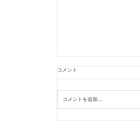
夏季休業のお知らせ
コメント
平素は当教室をご愛顧くださりあ
りがとうございます。 下記の期
間夏季休業とさせていただきま
コメントを追加…
す。 お問合せのご返信が遅くな
りますが、何卒よろしくお願い申
し上げます。 2026年8月2日
（日）～8月6日（木） 毎年恒
例・北アルプス夏山登山へ行って
まいります。 暑い日が続きます