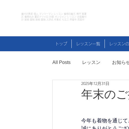
着付け教室 個人 マンツーマン レッスン 着物の着方 神戸 東灘
区 着物club 夏彩ナツイロ 対面 オンライン レッスン 出張着付
け 振袖 留袖 振袖 留袖 入学式 卒業式 七五三 芦屋市 西宮市
トップ
レッスン一覧
レッスン
All Posts
レッスン
お知ら
2025年12月31日
イベント
コーデのコツ
年末のご
今年も着物を通じてき
誠にありがとうござ