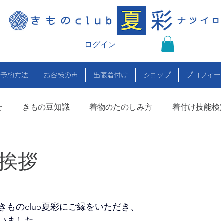
ログイン
の予約方法
お客様の声
出張着付け
ショップ
プロフィー
せ
きもの豆知識
着物のたのしみ方
着付け技能検
着付け師養成プロジェクト
挨拶
ものclub夏彩にご縁をいただき、
いました。