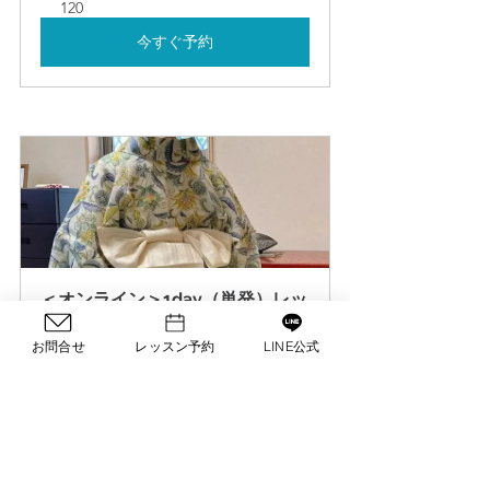
120
今すぐ予約
＜オンライン＞1day（単発）レッ
スン
お問合せ
レッスン予約
LINE公式
120
今すぐ予約
#着物好きな人と繋がりたい
#日本文化体験