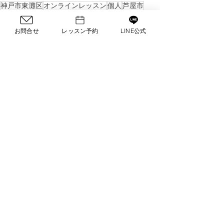
神戸市東灘区
オンラインレッスン
個人
芦屋市
西宮市
#他装レッスン
#マンツーマン着付けレッスン
#自装レッスン
お問合せ
レッスン予約
LINE公式
#留袖着付け
#振袖着付け
#短期集中着付けコース
#着付け講師養成
#着付けインストラクターコース
#着付け講師になりたい
#着付け講師への道
レッスン
着物のたのしみ方
すべて表示
最新記事